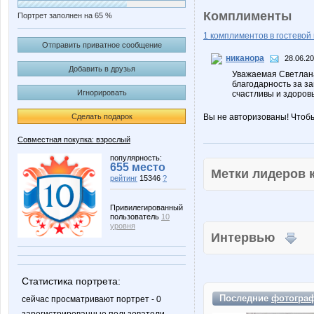
Комплименты
Портрет заполнен на 65 %
1 комплиментов в гостевой 
Отправить приватное сообщение
никанора
28.06.20
Добавить в друзья
Уважаемая Светлан
благодарность за з
Игнорировать
счастливы и здоровы
Сделать подарок
Вы не авторизованы! Чтоб
Совместная покупка: взрослый
популярность:
655 место
Метки лидеров
рейтинг
15346
?
Привилегированный
пользователь
10
уровня
Интервью
Статистика портрета:
Последние
фотогра
сейчас просматривают портрет - 0