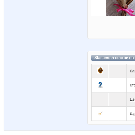
Slastenish состоит в
Ле
Кт
Це
Да