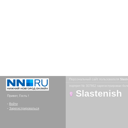
Персональный сайт пользователя
Slas
портрет № 307862 зарегистрирован боле
Slastenish
Привет, Гость !
-
Войти
-
Зарегистрироваться