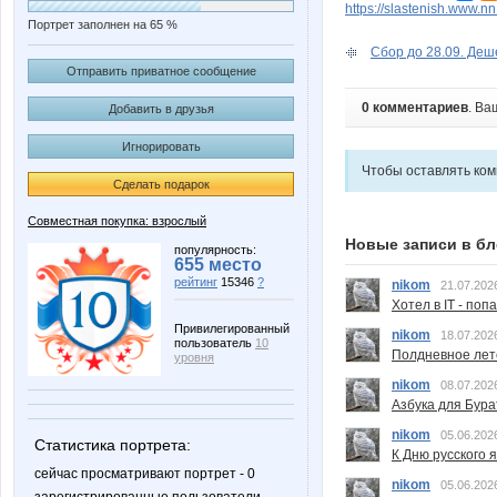
https://slastenish.www.n
Портрет заполнен на 65 %
Сбор до 28.09. Деше
Отправить приватное сообщение
0 комментариев
. Ва
Добавить в друзья
Игнорировать
Чтобы оставлять ко
Сделать подарок
Совместная покупка: взрослый
Новые записи в бл
популярность:
655 место
рейтинг
15346
?
nikom
21.07.202
Хотел в IT - поп
Привилегированный
nikom
18.07.202
пользователь
10
Полдневное лет
уровня
nikom
08.07.202
Азбука для Бура
nikom
05.06.202
Статистика портрета:
К Дню русского 
сейчас просматривают портрет - 0
nikom
05.06.202