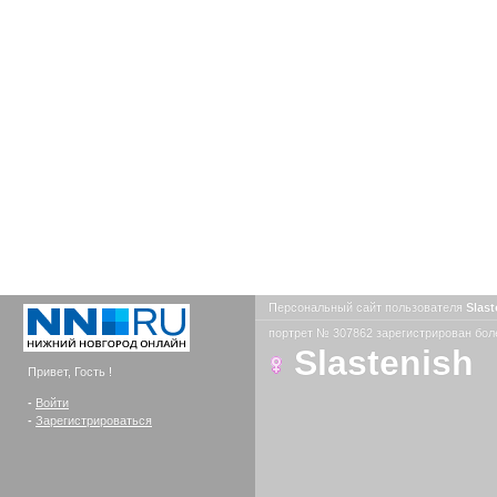
Персональный сайт пользователя
Slas
портрет № 307862 зарегистрирован боле
Slastenish
Привет, Гость !
-
Войти
-
Зарегистрироваться