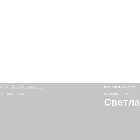
tenish
:
slastenish.www.nn.ru
пользователь имеет с
е 1 года назад
настоящее имя:
Светла