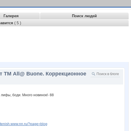
Галерея
Поиск людей
равится
( 5 )
от ТМ All@ Buone. Коррекционное
astenish.www.nn.ru/?page=blog