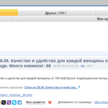
Друзья
( 899 )
Мне н
8.09. Качество и удобство для каждой женщины 
оди. Много новинок!- 88
18.09.2022 в 22:29
1204
анить оригинал:
Сбор до 28.09. Качество и удобство...
main/...novinok-_88.html
Мне нравится
Добавлено со страницы:
https://sl