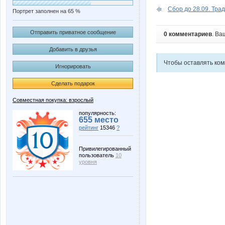
Сбор до 28.09. Трад
Портрет заполнен на 65 %
Отправить приватное сообщение
0 комментариев
. Ва
Добавить в друзья
Чтобы оставлять ко
Игнорировать
Сделать подарок
Совместная покупка: взрослый
популярность:
655 место
рейтинг
15346
?
Привилегированный
пользователь
10
уровня