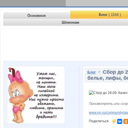
Блог
( 1164 )
Основное
Шпионаж
Сбор до 2
>
Блог
белье, лифы, б
Просмотреть или сохр
www.nn.ru/community/sp/
Поделиться: