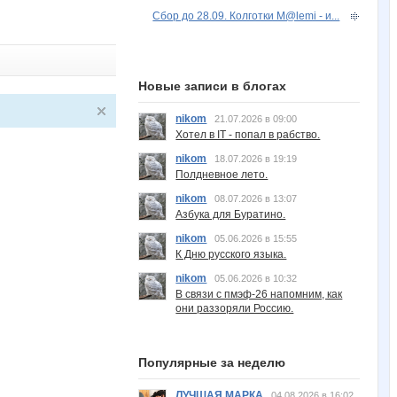
Сбор до 28.09. Колготки M@lemi - и...
Новые записи в блогах
nikom
21.07.2026 в 09:00
Хотел в IT - попал в рабство.
nikom
18.07.2026 в 19:19
Полдневное лето.
nikom
08.07.2026 в 13:07
Азбука для Буратино.
nikom
05.06.2026 в 15:55
К Дню русского языка.
nikom
05.06.2026 в 10:32
В связи с пмэф-26 напомним, как
они раззоряли Россию.
Популярные за неделю
ЛУЧШАЯ МАРКА
04.08.2026 в 16:02