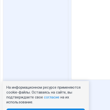
На информационном ресурсе применяются
Статистика портрета:
cookie-файлы. Оставаясь на сайте, вы
подтверждаете свое
согласие
на их
сейчас просматривают портрет - 0
использование.
зарегистрированные пользователи
посетившие портрет за 7 дней - 0