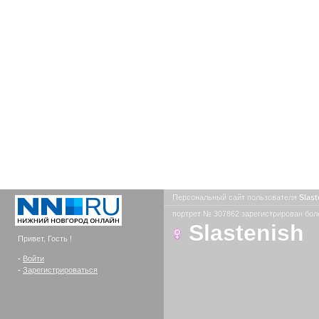
Персональный сайт пользователя
Slas
портрет № 307862 зарегистрирован боле
Slastenish
Привет, Гость !
-
Войти
-
Зарегистрироваться