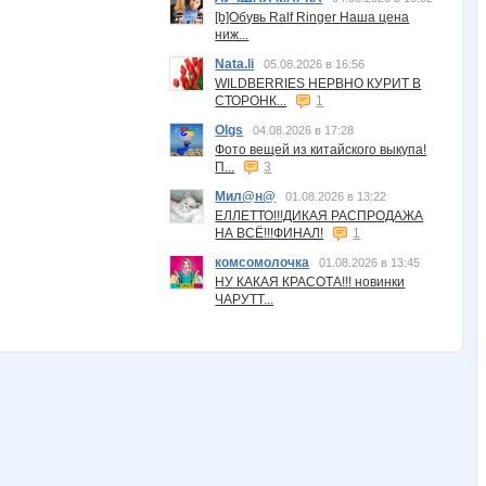
[b]Обувь Ralf Ringer Наша цена
ниж...
Nata.li
05.08.2026 в 16:56
WILDBERRIES НЕРВНО КУРИТ В
СТОРОНК...
1
Olgs
04.08.2026 в 17:28
Фото вещей из китайского выкупа!
П...
3
Мил@н@
01.08.2026 в 13:22
ЕЛЛЕТТО!!!ДИКАЯ РАСПРОДАЖА
НА ВСЁ!!!ФИНАЛ!
1
комсомолочка
01.08.2026 в 13:45
НУ КАКАЯ КРАСОТА!!! новинки
ЧАРУТТ...