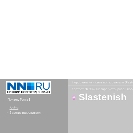
Персональный сайт пользователя
Slas
портрет № 307862 зарегистрирован боле
Slastenish
Привет, Гость !
-
Войти
-
Зарегистрироваться