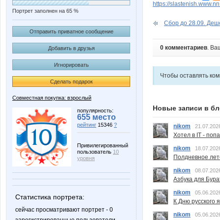
https://slastenish.www.n
Портрет заполнен на 65 %
Сбор до 28.09. Деше
Отправить приватное сообщение
0 комментариев
. Ва
Добавить в друзья
Игнорировать
Чтобы оставлять ко
Сделать подарок
Совместная покупка: взрослый
Новые записи в бл
популярность:
655 место
рейтинг
15346
?
nikom
21.07.202
Хотел в IT - поп
Привилегированный
nikom
18.07.202
пользователь
10
Полдневное лет
уровня
nikom
08.07.202
Азбука для Бура
nikom
05.06.202
Статистика портрета:
К Дню русского 
сейчас просматривают портрет - 0
nikom
05.06.202